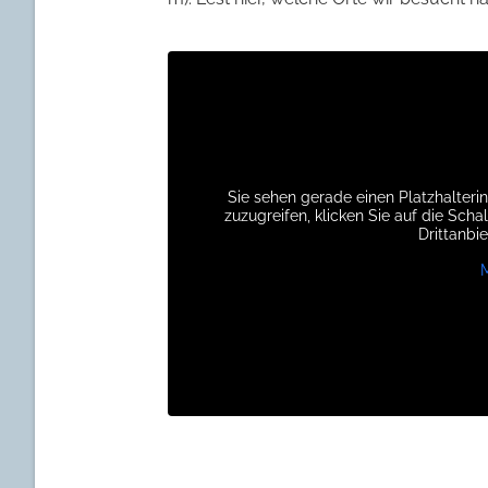
Sie sehen gerade einen Platzhalteri
zuzugreifen, klicken Sie auf die Scha
Drittanbi
BERGE UND
MEER – BEI
FREUNDEN
AUF
ZYPERN