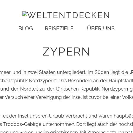
BLOG
REISEZIELE
ÜBER UNS
ZYPERN
elmeer und in zwei Staaten untergliedert. Im Süden liegt die „
kische Republik Nordzypern“. Das Besondere an der Hauptstadt Ni
 und der Nordteil zu der türkischen Republik Nordzypern 
er Versuch einer Vereinigung der Insel ist zuvor bei einer Vo
 Teil der Insel unseren Urlaub verbracht und waren hauptsä
as Trodoos-Gebirge unternommen. Dort liegt auch der höchs
aben und wie es uns im griechischen Teil Zyperns gefallen hat.