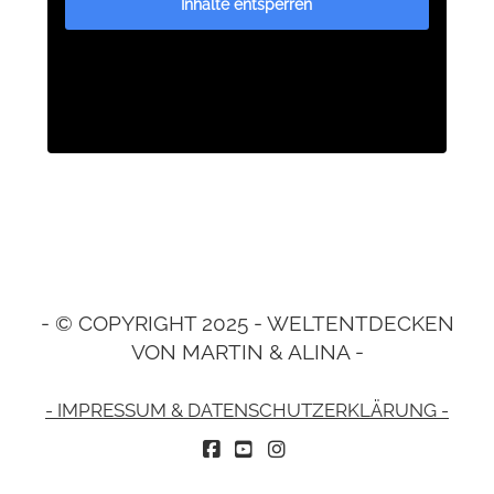
Inhalte entsperren
L
U
N
G
E
N
- © COPYRIGHT 2025 - WELTENTDECKEN
VON MARTIN & ALINA -
- IMPRESSUM & DATENSCHUTZERKLÄRUNG -
FACEBOOK
YOUTUBE
INSTAGRAM