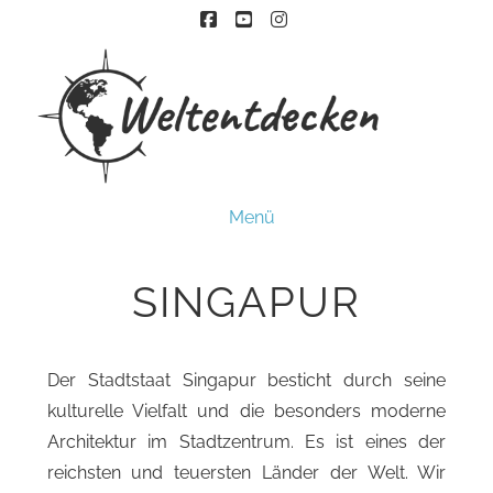
Facebook
YouTube
Instagram
S
Menü
I
N
G
SINGAPUR
A
P
U
R
Der Stadtstaat Singapur besticht durch seine
H
kulturelle Vielfalt und die besonders moderne
I
G
Architektur im Stadtzentrum. Es ist eines der
H
reichsten und teuersten Länder der Welt. Wir
L