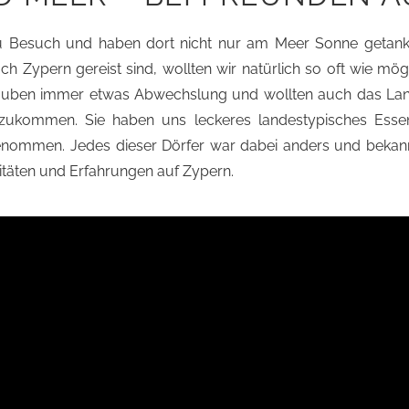
 Besuch und haben dort nicht nur am Meer Sonne getankt
nach Zypern gereist sind, wollten wir natürlich so oft wie 
auben immer etwas Abwechslung und wollten auch das Lan
rzukommen. Sie haben uns leckeres landestypisches Esse
nommen. Jedes dieser Dörfer war dabei anders und bekann
itäten und Erfahrungen auf Zypern.